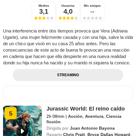
Medios
Usuarios
Mis amigos
3,1
4,0
--
Una interferencia entre dos tiempos provoca que Vera (Adriana
Ugarte), una mujer felizmente casada y con una hija, salve la vida
de un chico que vivió en su casa 25 años antes. Pero las
consecuencias de este acto de buena fe provocan una reacción
en cadena que hacen que ella despierte en una nueva realidad
donde su hija nunca ha nacido y su marido ni siquiera la conoce.
STREAMING
Jurassic World: El reino caído
5
2h 08min
|
Acción
,
Aventura
,
Ciencia
ficción
Dirigida por
Juan Antonio Bayona
Reparto
Chris Pratt
,
Bryce Dallas Howard
,