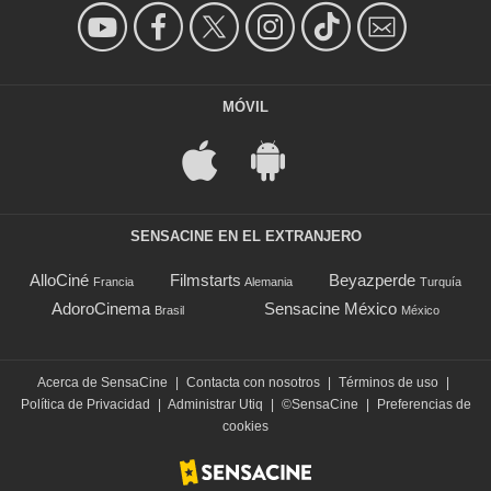
MÓVIL
SENSACINE EN EL EXTRANJERO
AlloCiné
Filmstarts
Beyazperde
Francia
Alemania
Turquía
AdoroCinema
Sensacine México
Brasil
México
Acerca de SensaCine
|
Contacta con nosotros
|
Términos de uso
|
Política de Privacidad
|
Administrar Utiq
|
©SensaCine
|
Preferencias de
cookies