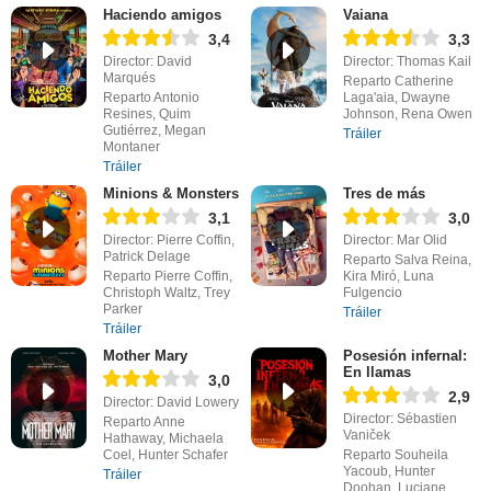
Haciendo amigos
Vaiana
3,4
3,3
Director: David
Director: Thomas Kail
Marqués
Reparto Catherine
Reparto Antonio
Laga'aia, Dwayne
Resines, Quim
Johnson, Rena Owen
Gutiérrez, Megan
Tráiler
Montaner
Tráiler
Minions & Monsters
Tres de más
3,1
3,0
Director: Pierre Coffin,
Director: Mar Olid
Patrick Delage
Reparto Salva Reina,
Reparto Pierre Coffin,
Kira Miró, Luna
Christoph Waltz, Trey
Fulgencio
Parker
Tráiler
Tráiler
Mother Mary
Posesión infernal:
En llamas
3,0
2,9
Director: David Lowery
Director: Sébastien
Reparto Anne
Vaniček
Hathaway, Michaela
Coel, Hunter Schafer
Reparto Souheila
Yacoub, Hunter
Tráiler
Doohan, Luciane