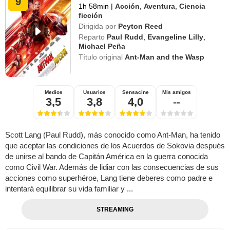
9
1h 58min
|
Acción
,
Aventura
,
Ciencia
ficción
Dirigida por
Peyton Reed
Reparto
Paul Rudd
,
Evangeline Lilly
,
Michael Peña
Título original
Ant-Man and the Wasp
Medios
Usuarios
Sensacine
Mis amigos
3,5
3,8
4,0
--
Scott Lang (Paul Rudd), más conocido como Ant-Man, ha tenido
que aceptar las condiciones de los Acuerdos de Sokovia después
de unirse al bando de Capitán América en la guerra conocida
como Civil War. Además de lidiar con las consecuencias de sus
acciones como superhéroe, Lang tiene deberes como padre e
intentará equilibrar su vida familiar y ...
STREAMING