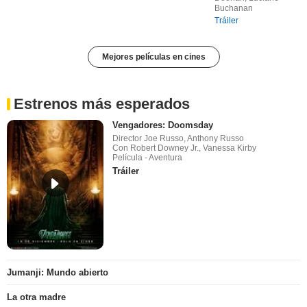
Buchanan
Tráiler
Mejores películas en cines
Estrenos más esperados
Vengadores: Doomsday
Director Joe Russo, Anthony Russo
Con Robert Downey Jr., Vanessa Kirby
Película - Aventura
Tráiler
Jumanji: Mundo abierto
La otra madre