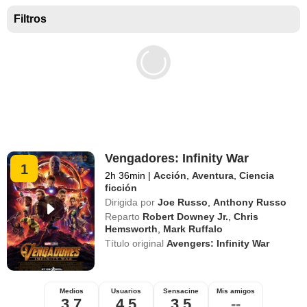
Mejores películas para niños
Filtros
Vengadores: Infinity War
1
2h 36min
|
Acción
,
Aventura
,
Ciencia
ficción
Dirigida por
Joe Russo
,
Anthony Russo
Reparto
Robert Downey Jr.
,
Chris
Hemsworth
,
Mark Ruffalo
Título original
Avengers: Infinity War
Medios
Usuarios
Sensacine
Mis amigos
3,7
4,5
3,5
--