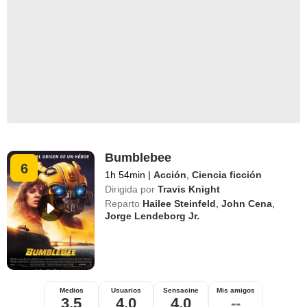
Bumblebee
6
1h 54min
|
Acción
,
Ciencia ficción
Dirigida por
Travis Knight
Reparto
Hailee Steinfeld
,
John Cena
,
Jorge Lendeborg Jr.
Medios
Usuarios
Sensacine
Mis amigos
3,5
4,0
4,0
--