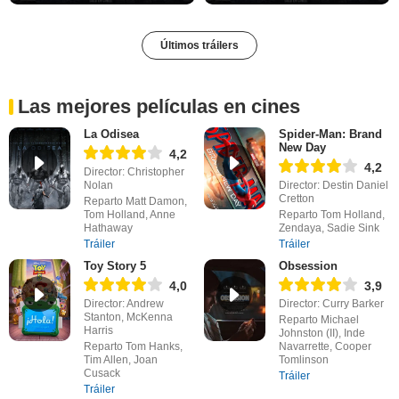
Últimos tráilers
Las mejores películas en cines
La Odisea
Spider-Man: Brand
New Day
4,2
4,2
Director: Christopher
Nolan
Director: Destin Daniel
Cretton
Reparto Matt Damon,
Tom Holland, Anne
Reparto Tom Holland,
Hathaway
Zendaya, Sadie Sink
Tráiler
Tráiler
Toy Story 5
Obsession
4,0
3,9
Director: Andrew
Director: Curry Barker
Stanton, McKenna
Reparto Michael
Harris
Johnston (II), Inde
Reparto Tom Hanks,
Navarrette, Cooper
Tim Allen, Joan
Tomlinson
Cusack
Tráiler
Tráiler