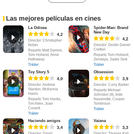
Las mejores películas en cines
La Odisea
Spider-Man: Brand
New Day
4,2
4,2
Director: Christopher
Nolan
Director: Destin Daniel
Cretton
Reparto Matt Damon,
Tom Holland, Anne
Reparto Tom Holland,
Hathaway
Zendaya, Sadie Sink
Tráiler
Tráiler
Toy Story 5
Obsession
4,0
3,9
Director: Andrew
Director: Curry Barker
Stanton, McKenna
Reparto Michael
Harris
Johnston (II), Inde
Reparto Tom Hanks,
Navarrette, Cooper
Tim Allen, Joan
Tomlinson
Cusack
Tráiler
Tráiler
Haciendo amigos
Vaiana
3,4
3,3
Director: David
Director: Thomas Kail