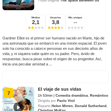
Título original
The Space Between Us
Medios
Usuarios
Mis amigos
2,1
3,8
--
Gardner Elliot es el primer ser humano nacido en Marte, hijo de
una astronauta que se embarcó en una misión espacial. El joven
solo ha conocido a catorce personas en sus dieciséis años de
vida, y ni siquiera sabe quién es su padre. Pero, ávido de
respuestas, busca pisas sobre el origen de su progenitor. Así,
inicia una peculiar amistad a ...
El viaje de sus vidas
7
1h 53min
|
Comedia dramática
,
Romántico
Dirigida por
Paolo Virzì
Reparto
Helen Mirren
,
Donald Sutherland
,
Christian McKay