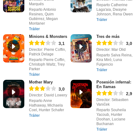
Marqués
Reparto Catherine
Reparto Antonio
Laga'aia, Dwayne
Resines, Quim
Johnson, Rena Owen
Gutiérrez, Megan
Tráiler
Montaner
Tráiler
Minions & Monsters
Tres de más
3,1
3,0
Director: Pierre Coffin,
Director: Mar Olid
Patrick Delage
Reparto Salva Reina,
Reparto Pierre Coffin,
Kira Miró, Luna
Christoph Waltz, Trey
Fulgencio
Parker
Tráiler
Tráiler
Mother Mary
Posesión infernal:
En llamas
3,0
2,9
Director: David Lowery
Director: Sébastien
Reparto Anne
Vaniček
Hathaway, Michaela
Coel, Hunter Schafer
Reparto Souheila
Yacoub, Hunter
Tráiler
Doohan, Luciane
Buchanan
Tráiler