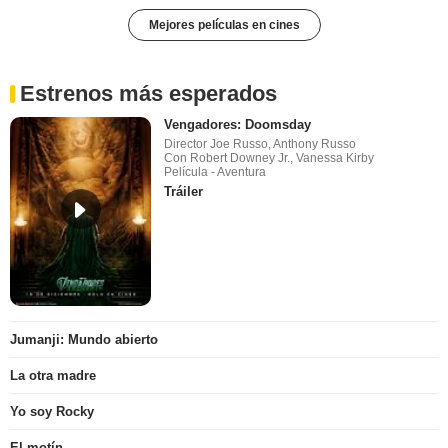
Mejores películas en cines
Estrenos más esperados
Vengadores: Doomsday
Director Joe Russo, Anthony Russo
Con Robert Downey Jr., Vanessa Kirby
Película - Aventura
Tráiler
Jumanji: Mundo abierto
La otra madre
Yo soy Rocky
El motín