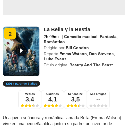
La Bella y la Bestia
2
2h 09min
|
Comedia musical
,
Fantasía
,
Romántico
Dirigida por
Bill Condon
Reparto
Emma Watson
,
Dan Stevens
,
Luke Evans
Título original
Beauty And The Beast
a partir de 6 años
Medios
Usuarios
Sensacine
Mis amigos
3,4
4,1
3,5
--
Una joven soñadora y romántica llamada Bella (Emma Watson)
vive en una pequeña aldea junto a su padre, un inventor de