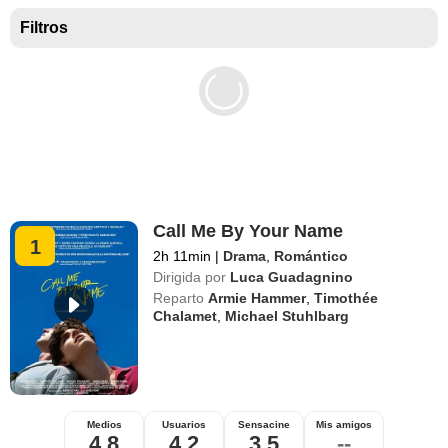
Mejores películas para niños
Filtros
Call Me By Your Name
1
2h 11min
|
Drama
,
Romántico
Dirigida por
Luca Guadagnino
Reparto
Armie Hammer
,
Timothée
Chalamet
,
Michael Stuhlbarg
Medios
Usuarios
Sensacine
Mis amigos
4,8
4,2
3,5
--