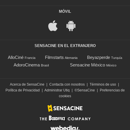
MÓVIL
SENSACINE EN EL EXTRANJERO
AlloCiné
Filmstarts
Beyazperde
Francia
Alemania
Turquía
AdoroCinema
Sensacine México
Brasil
México
Acerca de SensaCine
|
Contacta con nosotros
|
Términos de uso
|
Política de Privacidad
|
Administrar Utiq
|
©SensaCine
|
Preferencias de
cookies